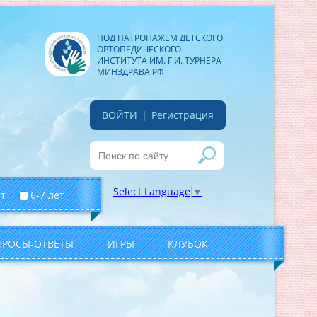
ПОД ПАТРОНАЖЕМ ДЕТСКОГО
ОРТОПЕДИЧЕСКОГО
ИНСТИТУТА ИМ. Г.И. ТУРНЕРА
МИНЗДРАВА РФ
ВОЙТИ
|
Регистрация
Select Language
▼
ет
6-7 лет
ПРОСЫ-ОТВЕТЫ
ИГРЫ
КЛУБОК